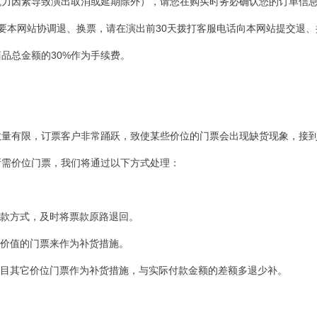
抗力因素导致演出取消或延期除外），请您在购买时务必确认您的订单信
要本网站协调退、换票，请在演出前30天拨打客服电话向本网站提交退、
品总金额的30%作为手续费。
数量有限，订票客户非常踊跃，致使某些价位的门票会出现缺货现象，接
所需价位门票，我们将通过以下方式处理：
付款方式，及时将票款原路退回。
等价值的门票来作为补货措施。
项目其它价位门票作为补货措施，与实际付款金额的差额多退少补。