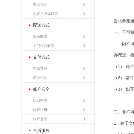
电话预定
大客户团体订票
当您希望
配送方式
一、不可
现场取票
因不可抗
上门付款取票
办理退、
支付方式
（1） 符
在线支付
（2） 需
柜台付款
账户安全
（3） 如
找回密码
账户注册
二、非不
账户登录
1、鉴于
售后服务