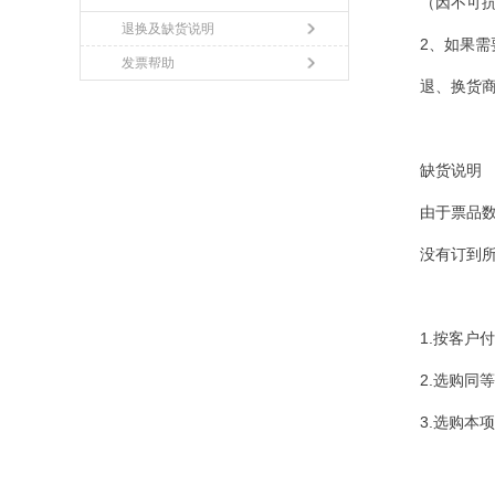
（因不可
退换及缺货说明
2、如果需
发票帮助
退、换货商
缺货说明
由于票品
没有订到
1.按客户
2.选购同
3.选购本